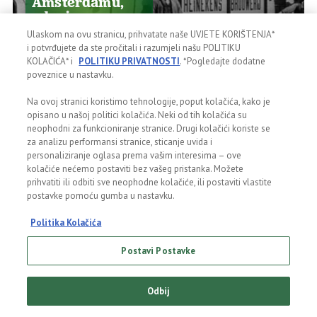
Amsterdamu,
odgojen u
cijelom svijetu
Ulaskom na ovu stranicu, prihvatate naše UVJETE KORIŠTENJA*
Bogat okus, i još bogatija
i potvrđujete da ste pročitali i razumjeli našu POLITIKU
istorija. Otkrij kako smo došli
KOLAČIĆA* i
POLITIKU PRIVATNOSTI
. *Pogledajte dodatne
ovdje gdje smo danas.
poveznice u nastavku.
Na ovoj stranici koristimo tehnologije, poput kolačića, kako je
opisano u našoj politici kolačića. Neki od tih kolačića su
neophodni za funkcioniranje stranice. Drugi kolačići koriste se
za analizu performansi stranice, sticanje uvida i
personaliziranje oglasa prema vašim interesima – ove
kolačiće nećemo postaviti bez vašeg pristanka. Možete
prihvatiti ili odbiti sve neophodne kolačiće, ili postaviti vlastite
postavke pomoću gumba u nastavku.
POSTUPAK VARENJA
'Pure Malt
Politika Kolačića
kvalitet (kvalitet
čistog slada)
Postavi Postavke
Varenje Heineken piva traje
28 dana. Za kvalitet treba
vremena, ali vrijedi svake
sekunde.
Odbij