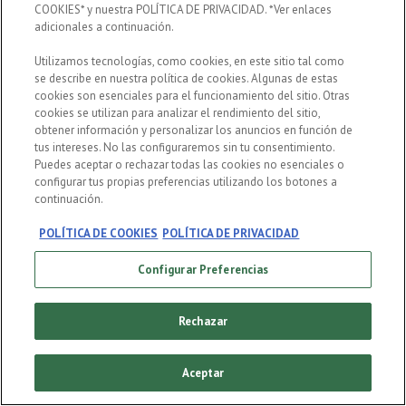
COOKIES* y nuestra POLÍTICA DE PRIVACIDAD. *Ver enlaces
adicionales a continuación.
Utilizamos tecnologías, como cookies, en este sitio tal como
se describe en nuestra política de cookies. Algunas de estas
ENTER
cookies son esenciales para el funcionamiento del sitio. Otras
cookies se utilizan para analizar el rendimiento del sitio,
No compartir contenidos de esta página con menores de 18
años.
obtener información y personalizar los anuncios en función de
tus intereses. No las configuraremos sin tu consentimiento.
HEINEKEN® ligada al Código de Autorregulación Publicitaria
Puedes aceptar o rechazar todas las cookies no esenciales o
de Cerveceros de España para el consumo responsable de
cerveza, 2018. 5,0% alc./vol. Heineken España, S.A., con
configurar tus propias preferencias utilizando los botones a
domicilio social en Avenida de Andalucía nº 1, 41.007, en la
continuación.
ciudad de Sevilla (España) y C.I.F. A-28006013. HEINEKEN® es
una marca registrada de Heineken BrouwerijenB.V. Todos los
derechos reservados.
POLÍTICA DE COOKIES
POLÍTICA DE PRIVACIDAD
Configurar Preferencias
Rechazar
Aceptar