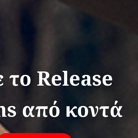
ε το
Release
ns
από κοντά