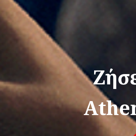
Ζήσ
Athe