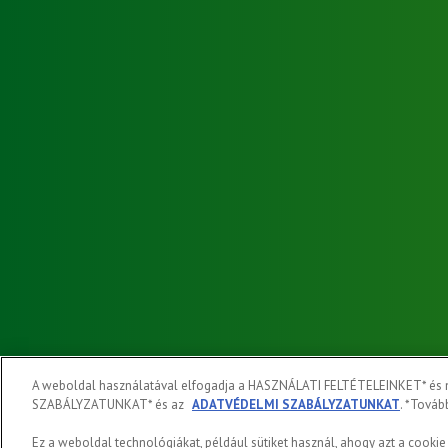
A weboldal használatával elfogadja a HASZNÁLATI FELTÉTELEINKET* és me
SZABÁLYZATUNKAT* és az
ADATVÉDELMI SZABÁLYZATUNKAT
. *Tovább
Ez a weboldal technológiákat, például sütiket használ, ahogy azt a cookie