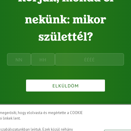
nekünk: mikor
születtél?
ELKÜLDÖM
gerősíti, hogy elolvasta és megértette a COOKIE
i linkek lent.
 szabályzatunkban leírtuk. Ezek közül néhány