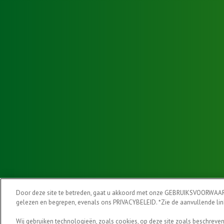
Door deze site te betreden, gaat u akkoord met onze GEBRUIKSVOORWAAR
gelezen en begrepen, evenals ons PRIVACYBELEID. *Zie de aanvullende lin
Wij gebruiken technologieën, zoals cookies, op deze site zoals beschrev