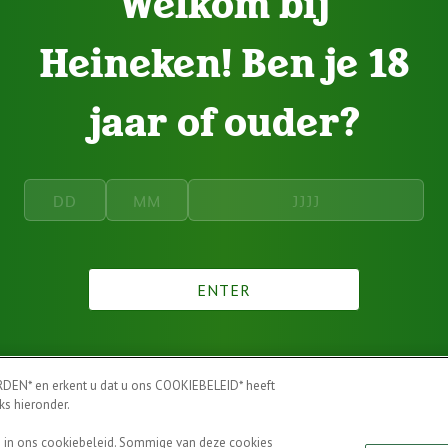
Welkom bij
Heineken! Ben je 18
jaar of ouder?
ENTER
DEN* en erkent u dat u ons COOKIEBELEID* heeft
ks hieronder.
en in ons cookiebeleid. Sommige van deze cookies