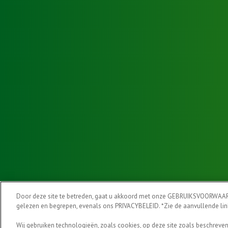
Door deze site te betreden, gaat u akkoord met onze GEBRUIKSVOORWAAR
gelezen en begrepen, evenals ons PRIVACYBELEID. *Zie de aanvullende lin
Wij gebruiken technologieën, zoals cookies, op deze site zoals beschrev