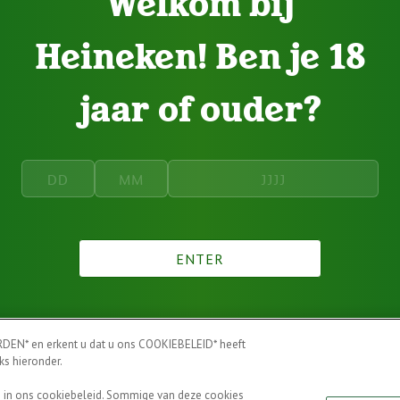
Welkom bij
Heineken! Ben je 18
jaar of ouder?
ENTER
DEN* en erkent u dat u ons COOKIEBELEID* heeft
ks hieronder.
en in ons cookiebeleid. Sommige van deze cookies