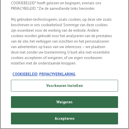
COOKIEBELEID* heeft gelezen en begrepen, evenals ons
Ben je 18 jaar of ouder?
PRIVACYBELEID. *Zie de aanvullende links hieronder.
Wij gebruiken technologieën, zoals cookies, op deze site zoals
beschreven in ons cookiebeleid. Sommige van deze cookies
zijn essentieel voor de werking van de website. Andere
cookies worden gebruikt voor het analyseren van de prestaties
van de site, het verkrijgen van inzichten en het personaliseren
van advertenties op basis van uw interesses – we plaatsen
ENTER
deze niet zonder uw toestemming. U kunt alle niet-essentiële
cookies accepteren of weigeren, of uw eigen voorkeuren
instellen met de onderstaande knoppen.
COOKIEBELEID
PRIVACYVERKLARING
Voorkeuren Instellen
Weigeren
FAQ
Accepteren