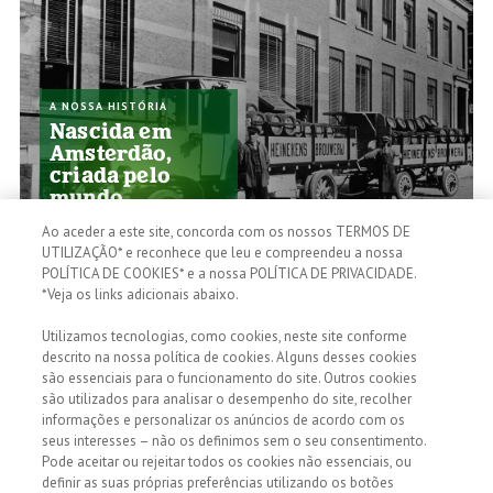
A NOSSA HISTÓRIA
Nascida em
Amsterdão,
criada pelo
mundo.
Um sabor rico; uma história
Ao aceder a este site, concorda com os nossos TERMOS DE
ainda mais rica. Descobre
como chegámos onde estamos
UTILIZAÇÃO* e reconhece que leu e compreendeu a nossa
hoje.
POLÍTICA DE COOKIES* e a nossa POLÍTICA DE PRIVACIDADE.
*Veja os links adicionais abaixo.
Utilizamos tecnologias, como cookies, neste site conforme
descrito na nossa política de cookies. Alguns desses cookies
são essenciais para o funcionamento do site. Outros cookies
são utilizados para analisar o desempenho do site, recolher
informações e personalizar os anúncios de acordo com os
seus interesses – não os definimos sem o seu consentimento.
Pode aceitar ou rejeitar todos os cookies não essenciais, ou
definir as suas próprias preferências utilizando os botões