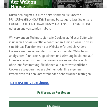
der Welt zu
Hause
Ein reicher Geschmack, eine
Durch den Zugriff auf diese Seite stimmen Sie unseren
noch reichere Geschichte.
Entdecke die
NUTZUNGSBEDINGUNGEN zu und bestätigen, dass Sie unsere
Erfolgsgeschichte von
COOKIE-RICHTLINIE sowie unsere DATENSCHUTZRICHTLINIE
Heineken.
HEINEKEN
gelesen und verstanden haben.
EXPERIENCE
Willkommen
in der
Wir verwenden Technologien wie Cookies auf dieser Seite, wie
Heimat von
in unserer Cookie-Richtlinie beschrieben. Einige dieser Cookies
Heineken®!
DER BRAUPROZESS
sind für das Funktionieren der Website erforderlich. Andere
Buche eine Tour,
Höchste
Cookies werden verwendet, um die Leistung der Website zu
um zu erfahren,
Malzqualität
wie in einer
analysieren, Einblicke zu gewinnen und Werbung basierend auf
Es dauert 28
kleinen
Ihren Interessen zu personalisieren – wir setzen diese nicht
Tage, um
Amsterdamer
Heineken zu
Brauerei eins
ohne Ihre Zustimmung. Sie können alle nicht wesentlichen
brauen. Qualität
der beliebtesten
Cookies akzeptieren oder ablehnen oder Ihre eigenen
braucht Zeit,
Biere der Welt
aber es lohnt
geschaffen
Präferenzen mit den untenstehenden Schaltflächen festlegen.
sich.
wurde.
DATENSCHUTZERKLÄRUNG
Präferenzen Festlegen
Ablehnen