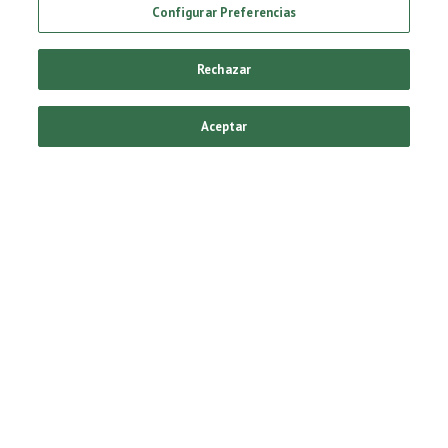
Nos lleva 28 días el proceso
Configurar Preferencias
de elaboración de una
Heineken®. La calidad lleva
tiempo, y merece la pena.
Rechazar
Aceptar
La
Original
Siempre es
refrescante
encontrarnos con