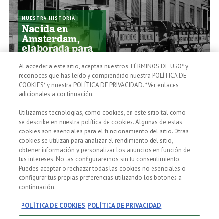
NUESTRA HISTORIA
Nacida en
Amsterdam,
elaborada para
el mundo.
Al acceder a este sitio, aceptas nuestros TÉRMINOS DE USO* y
Si su sabor es rico, su
reconoces que has leído y comprendido nuestra POLÍTICA DE
historía aún más. Descubre
cómo llegamos a dónde
COOKIES* y nuestra POLÍTICA DE PRIVACIDAD. *Ver enlaces
estamos hoy.
adicionales a continuación.
Utilizamos tecnologías, como cookies, en este sitio tal como
se describe en nuestra política de cookies. Algunas de estas
cookies son esenciales para el funcionamiento del sitio. Otras
cookies se utilizan para analizar el rendimiento del sitio,
obtener información y personalizar los anuncios en función de
tus intereses. No las configuraremos sin tu consentimiento.
Puedes aceptar o rechazar todas las cookies no esenciales o
configurar tus propias preferencias utilizando los botones a
continuación.
EL PROCESO DE
ELABORACIÓN
Calidad Pura
POLÍTICA DE COOKIES
POLÍTICA DE PRIVACIDAD
Malta