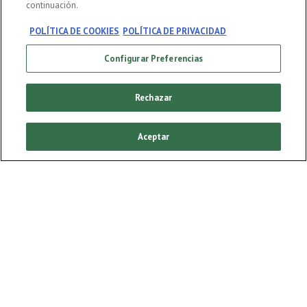
continuación.
POLÍTICA DE COOKIES
POLÍTICA DE PRIVACIDAD
Configurar Preferencias
DISFRUTA RESPONSABLEMENTE
PATROCINIOS
Rechazar
CAMPAÑAS
POLÍTICA DE COOKIES
Aceptar
CONFIGURACIÓN DE COOKIES
FAQ
PARTE DE LA FAMILIA HEINEKEN ESPAÑA
CONTACTA CON NOSOTROS
POLÍTICA SOCIAL
AVISO LEGAL
POLÍTICA DE PRIVACIDAD