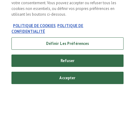
manière responsable
votre consentement. Vous pouvez accepter ou refuser tous les
cookies non essentiels, ou définir vos propres préférences en
utilisant les boutons ci-dessous.
Une consommation modérée d’alcool au bon moment,
POLITIQUE DE COOKIES
POLITIQUE DE
CONFIDENTIALITÉ
au bon endroit et pour les bonnes raisons est le
Définir Les Préférences
meilleur conseil. Mais nous avons d’autres conseils à
vous donner.
Refuser
Accepter
Conseils