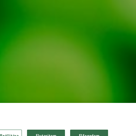
Beállítása
Elutasítom
Elfogadom