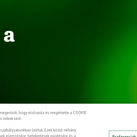
 a
®
gerősíti, hogy elolvasta és megértette a COOKIE
i linkek lent.
 szabályzatunkban leírtuk. Ezek közül néhány
ek elemzésére, betekintések gyűjtésére és a
Preferenciák 