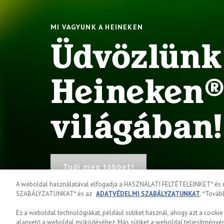
MI VAGYUNK A HEINEKEN
Üdvözlünk
Heineken
világában!
Tudj meg többet!
A weboldal használatával elfogadja a HASZNÁLATI FELTÉTELEINKET* és me
SZABÁLYZATUNKAT* és az
ADATVÉDELMI SZABÁLYZATUNKAT
. *Tovább
Ez a weboldal technológiákat, például sütiket használ, ahogy azt a cookie
alapvető a weboldal működéséhez. Más sütiket a weboldal teljesítményén