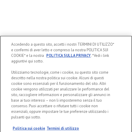
Accedendo a questo sito, accetti i nostri TERMINI DI UTILIZZO*
e confermi di aver letto e compreso la nostra POLITICA SUI
COOKIE* e la nostra
POLITICA SULLA PRIVACY
. *Vedi i link
aggiuntivi qui sotto.
Utilizziamo tecnologie, come i cookie, su questo sito come
descritto nella nostra politica sui cookie. Alcuni di questi
cookie sono essenziali per il funzionamento del sito. Altri
cookie vengono utilizzati per analizzare le performance del
sito, raccogliere informazioni e personalizzare gli annunci in
base ai tuoi interessi – non li imposteremo senza il tuo
consenso. Puoi accettare o rifiutare tutti i cookie non
essenziali, oppure impostare le tue preferenze utilizzando i
pulsanti qui sotto.
La nostra storia
Politica sui cookie
Termini di utilizzo
I Nostri Prodotti