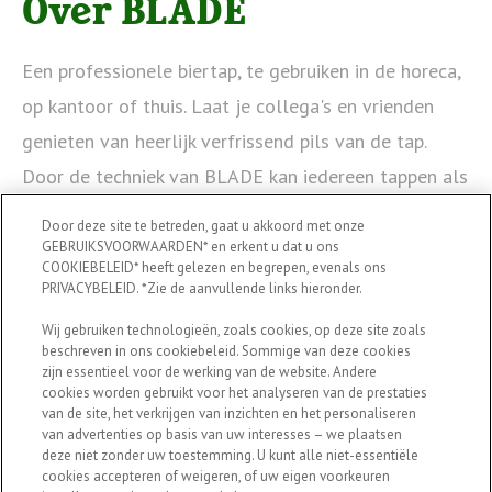
Over BLADE
Een professionele biertap, te gebruiken in de horeca,
op kantoor of thuis. Laat je collega's en vrienden
genieten van heerlijk verfrissend pils van de tap.
Door de techniek van BLADE kan iedereen tappen als
een pro en door z'n formaat voelt ie zich overal thuis.
Door deze site te betreden, gaat u akkoord met onze
Enkel een stopcontact is nodig om een vers biertje
GEBRUIKSVOORWAARDEN* en erkent u dat u ons
COOKIEBELEID* heeft gelezen en begrepen, evenals ons
te tappen. Met keuze uit meerdere bieren, kan je
PRIVACYBELEID. *Zie de aanvullende links hieronder.
eenvoudig wisselen en genieten van vers getapt pils,
Wij gebruiken technologieën, zoals cookies, op deze site zoals
speciaal en alcoholvrij bier, waar jij het wilt.
beschreven in ons cookiebeleid. Sommige van deze cookies
zijn essentieel voor de werking van de website. Andere
cookies worden gebruikt voor het analyseren van de prestaties
van de site, het verkrijgen van inzichten en het personaliseren
van advertenties op basis van uw interesses – we plaatsen
deze niet zonder uw toestemming. U kunt alle niet-essentiële
cookies accepteren of weigeren, of uw eigen voorkeuren