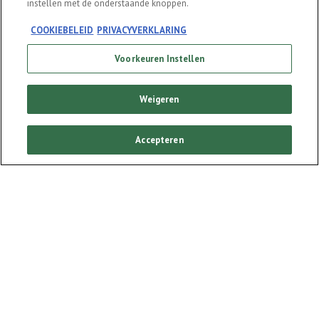
instellen met de onderstaande knoppen.
COOKIEBELEID
PRIVACYVERKLARING
Serveer overal
Voorkeuren Instellen
tapbier
Weigeren
FAQ
Accepteren
Delen