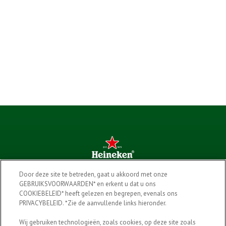
Door deze site te betreden, gaat u akkoord met onze
GEBRUIKSVOORWAARDEN* en erkent u dat u ons
Ons verhaal
COOKIEBELEID* heeft gelezen en begrepen, evenals ons
PRIVACYBELEID. *Zie de aanvullende links hieronder.
Onze producten
Wij gebruiken technologieën, zoals cookies, op deze site zoals
Verantwoord genieten