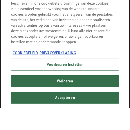
beschreven in ons cookiebeleid. Sommige van deze cookies
Cookie beleid
zijn essentieel voor de werking van de website. Andere
cookies worden gebruikt voor het analyseren van de prestaties
Voorkeuren Instellen
van de site, het verkrijgen van inzichten en het personaliseren
van advertenties op basis van uw interesses – we plaatsen
Algemene voorwaarden
deze niet zonder uw toestemming. U kunt alle niet-essentiële
cookies accepteren of weigeren, of uw eigen voorkeuren
Privacy verklaring
instellen met de onderstaande knoppen.
Klantenservice/FAQ
COOKIEBELEID
PRIVACYVERKLARING
Heineken voor ondernemers
Nieuwsbrief
Voorkeuren Instellen
UGC Policy
Weigeren
FAQ
Accepteren
Social