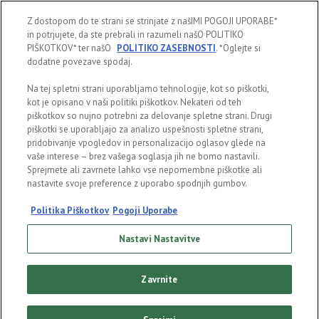
Heineken
Z dostopom do te strani se strinjate z našIMI POGOJI UPORABE*
in potrjujete, da ste prebrali in razumeli našO POLITIKO
Ponosni smo, da je bilo vsako pivo Heineken v vsaki
PIŠKOTKOV* ter našO
POLITIKO ZASEBNOSTI
. *Oglejte si
dodatne povezave spodaj.
državi vedno enake konsistentne kakovosti in okusa,
čeprav si moramo zapomniti, da pivo in zrak nista
Na tej spletni strani uporabljamo tehnologije, kot so piškotki,
kot je opisano v naši politiki piškotkov. Nekateri od teh
najboljša prijatelja. Zrak namreč vpliva na svežino in
piškotkov so nujno potrebni za delovanje spletne strani. Drugi
piškotki se uporabljajo za analizo uspešnosti spletne strani,
čvrstost okusa. Vrhunsko svetovno pivo Heineken si
pridobivanje vpogledov in personalizacijo oglasov glede na
zasluži vrhunsko svetovno zaščito: čvrsto kapico
vaše interese – brez vašega soglasja jih ne bomo nastavili.
Sprejmete ali zavrnete lahko vse nepomembne piškotke ali
pene. Pokrovček preprečuje uhajanje zraka v pivo in
nastavite svoje preference z uporabo spodnjih gumbov.
uhajanje finih mehurčkov iz njega in skrbi, da lahko
Politika Piškotkov
Pogoji Uporabe
uživaš v tistem pravem okusu.
Nastavi Nastavitve
Zavrnite