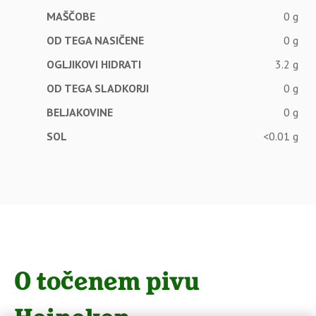
MAŠČOBE
0 g
OD TEGA NASIČENE
0 g
OGLJIKOVI HIDRATI
3.2 g
OD TEGA SLADKORJI
0 g
BELJAKOVINE
0 g
SOL
<0.01 g
O točenem pivu